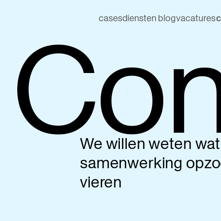
Con
cases
diensten
blog
vacatures
c
We willen weten wat
samenwerking opzo
vieren